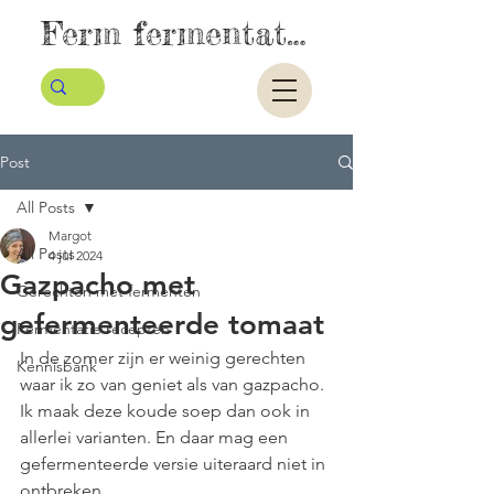
Ferm fermentatie
Post
All Posts
Margot
All Posts
4 jul 2024
Gazpacho met
Gerechten met fermenten
gefermenteerde tomaat
Fermentatie recepten
In de zomer zijn er weinig gerechten 
Kennisbank
waar ik zo van geniet als van gazpacho. 
Ik maak deze koude soep dan ook in 
allerlei varianten. En daar mag een 
gefermenteerde versie uiteraard niet in 
ontbreken. 