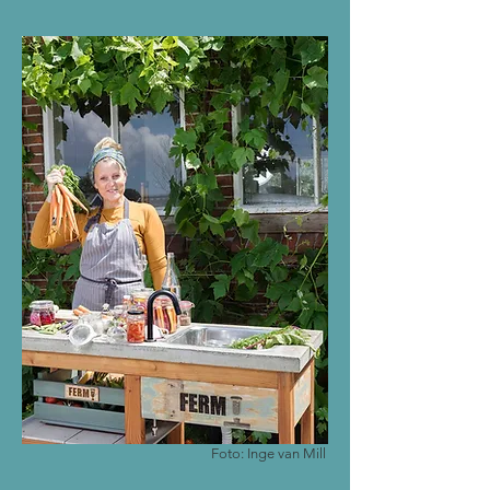
Foto: Inge van Mill