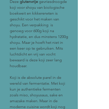
Deze
glutenvrije
gevriesdroogde
koji voor shoyu van biologische
boekweit en kikkererwten is
geschikt voor het maken van
shoyu. Een verpakking is
genoeg voor 600g koji na
hydratatie, en dus minstens 1200g
shoyu. Maar je hoeft het niet in
een keer op te gebruiken. Mits
luchtdicht en vrij van vocht
bewaard is deze koji zeer lang
houdbaar.
Koji is de absolute parel in de
wereld van fermentatie. Met koji
kun je authentieke fermenten
zoals miso, shoyusaus, sake en
amazake maken. Maar in de
moderne cuisine wordt koji nog