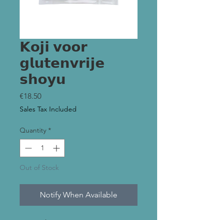
𝗞𝗼𝗷𝗶 𝘃𝗼𝗼𝗿
𝗴𝗹𝘂𝘁𝗲𝗻𝘃𝗿𝗶𝗷𝗲
𝘀𝗵𝗼𝘆𝘂
Price
€18.50
Sales Tax Included
Quantity
*
Out of Stock
Notify When Available