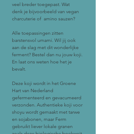
veel breder toegepast. Wat
denk je bijvoorbeeld van vegan
charcuterie of amino sauzen?
Alle toepassingen zitten
barstensvol umami. Wil jij ook
aan de slag met dit wonderlijke
ferment? Bestel dan nu jouw koji.
En laat ons weten hoe het je
bevalt.
Deze koji wordt in het Groene
Hart van Nederland
gefermenteerd en gevacumeerd
verzonden. Authentieke koji voor
shoyu wordt gemaakt met tarwe
en sojabonen, maar Ferm
gebruikt liever lokale granen
zoals deze biologische boekweit