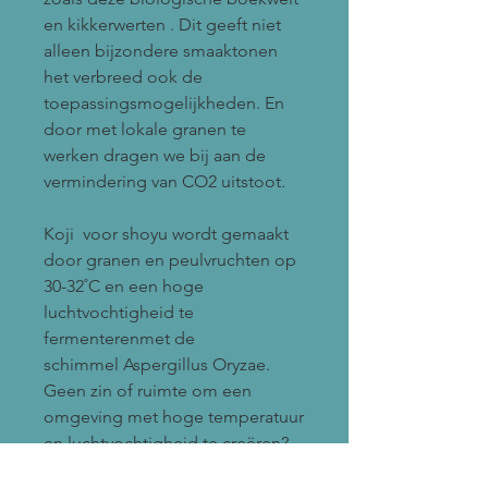
en kikkerwerten . Dit geeft niet
alleen bijzondere smaaktonen
het verbreed ook de
toepassingsmogelijkheden. En
door met lokale granen te
werken dragen we bij aan de
vermindering van CO2 uitstoot.
Koji voor shoyu wordt gemaakt
door granen en peulvruchten op
30-32˚C en een hoge
luchtvochtigheid te
fermenterenmet de
schimmel Aspergillus Oryzae.
Geen zin of ruimte om een
omgeving met hoge temperatuur
en luchtvochtigheid te creëren?
Dan is deze koji iets voor jou. Wil