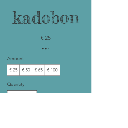
kadobon
€ 25
Amount
€ 25
€ 50
€ 65
€ 100
Quantity
Buy Now