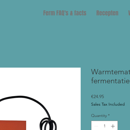
Ferm FAQ's & facts
Recepten
Warmtemat 
fermentatie
Price
€24.95
Sales Tax Included
Quantity
*