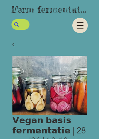
Ferm fermentatie
𝗩𝗲𝗴𝗮𝗻 𝗯𝗮𝘀𝗶𝘀
𝗳𝗲𝗿𝗺𝗲𝗻𝘁𝗮𝘁𝗶𝗲 | 28