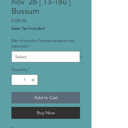
nov '26 | 13-18u |
Bussum
Price
€109.95
Sales Tax Included
Met of zonder Fermentatiepot met
waterslot
*
Quantity
*
Add to Cart
Buy Now