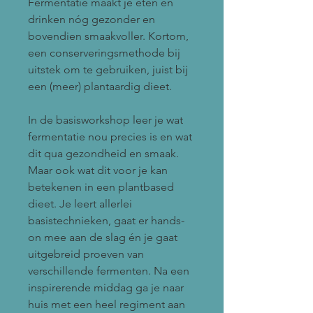
Fermentatie maakt je eten en
drinken nóg gezonder en
bovendien smaakvoller. Kortom,
een conserveringsmethode bij
uitstek om te gebruiken, juist bij
een (meer) plantaardig dieet.
In de basisworkshop leer je wat
fermentatie nou precies is en wat
dit qua gezondheid en smaak.
Maar ook wat dit voor je kan
betekenen in een plantbased
dieet. Je leert allerlei
basistechnieken, gaat er hands-
on mee aan de slag én je gaat
uitgebreid proeven van
verschillende fermenten. Na een
inspirerende middag ga je naar
huis met een heel regiment aan