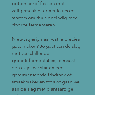
potten en/of flessen met
zelfgemaakte fermentaties en
starters om thuis oneindig mee
door te fermenteren.
Nieuwsgierig naar wat je precies
gaat maken? Je gaat aan de slag
met verschillende
groentefermentaties, je maakt
een azijn, we starten een
gefermenteerde frisdrank of
smaakmaker en tot slot gaan we
aan de slag met plantaardige
zuivel.
Deze basis workshop vindt plaats
in de Kantinus, van De Groene
Afslag in Bussum en duurt van
13.00 uur tot circa 18.00 uur en