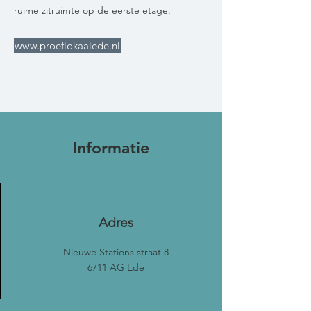
ruime zitruimte op de eerste etage.
www.proeflokaalede.nl
Informatie
Adres
Nieuwe Stations straat 8
6711 AG Ede