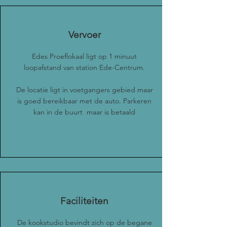
Vervoer
Edes Proeflokaal ligt op 1 minuut
loopafstand van station Ede-Centrum.
De locatie ligt in voetgangers gebied maar
is goed bereikbaar met de auto. Parkeren
kan in de buurt maar is betaald
Faciliteiten
De kookstudio bevindt zich op de begane