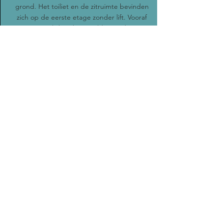
grond. Het toiliet en de zitruimte bevinden
zich op de eerste etage zonder lift. Vooraf
aan een workshop kun je elders in de straat
lunchen.
Edes proeflokaal is een ruime kookstudio en
er zijn zowel staande als zittende
werkplekken mogelijk.